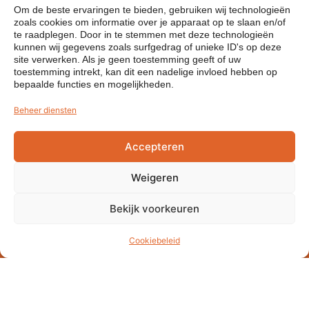
Om de beste ervaringen te bieden, gebruiken wij technologieën
zoals cookies om informatie over je apparaat op te slaan en/of
te raadplegen. Door in te stemmen met deze technologieën
kunnen wij gegevens zoals surfgedrag of unieke ID's op deze
site verwerken. Als je geen toestemming geeft of uw
toestemming intrekt, kan dit een nadelige invloed hebben op
bepaalde functies en mogelijkheden.
Beheer diensten
Accepteren
Weigeren
Bekijk voorkeuren
Voor logistiek talent!
Over de
Cookiebeleid
vakschool
De Vakschool Logistiek Limburg is een