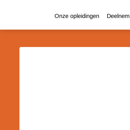
Onze opleidingen
Deelneme
Voor logistiek talent!
Snel Logis