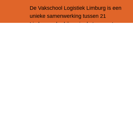
De Vakschool Logistiek Limburg is een
unieke samenwerking tussen 21
Limburgse bedrijven in de transport- en
logistieke sector, toonaangevende
opleiders en het Sectorinstituut Transport
en Logistiek (STL). Wij zorgen voor een
directe koppeling tussen opleiding en
praktijk, zodat talenten in Limburg zich
optimaal kunnen ontwikkelen en
werkgevers verzekerd zijn van goed
opgeleid personeel.
We werken samen met onze
opleidingspartners Gilde Opleidingen,
Vista College en SUMMA
Vervoerscollege Eindhoven voor de
mbo-opleidingen en met Osseforth