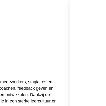
Logistie
e medewerkers, stagiaires en
Met de BBL-o
n coachen, feedback geven en
dynamische l
nen ontwikkelen. Dankzij de
vaardigheden
je in een sterke leercultuur én
vergoeding, 