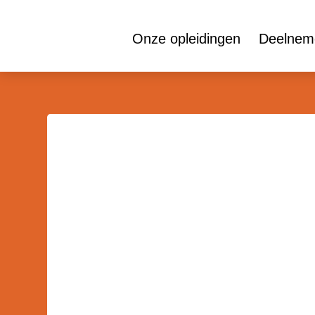
Onze opleidingen
Deelneme
Voor logistiek talent!
VISTA Coll